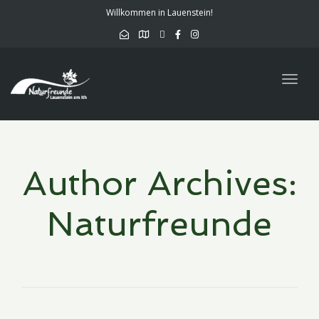
Willkommen in Lauenstein!
Togg
navig
Author Archives:
Naturfreunde